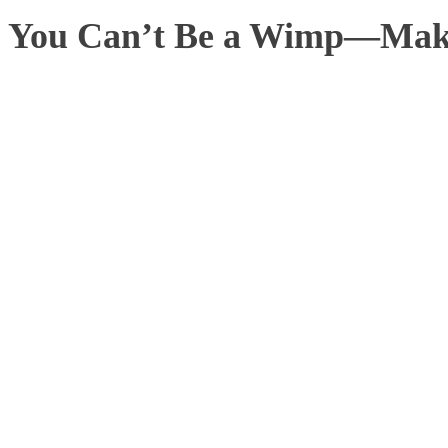
You Can’t Be a Wimp—Make